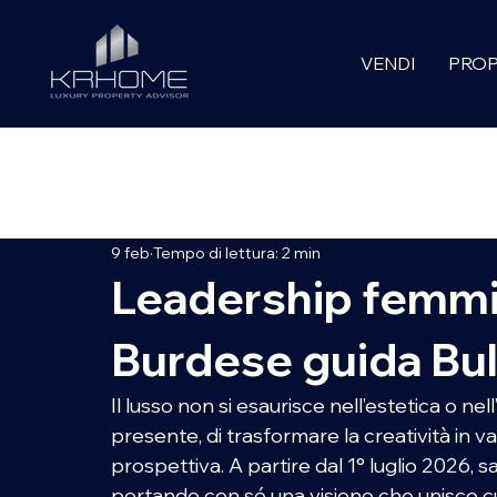
VENDI
PROP
All Posts
KRHOME SELECTION
INVESTIMENTI
LUX
9 feb
Tempo di lettura: 2 min
CULTURE STORY
Leadership femmin
Burdese guida Bulg
Il lusso non si esaurisce nell’estetica o nell
presente, di trasformare la creatività in 
prospettiva. A partire dal 1° luglio 2026,
portando con sé una visione che unisce cul