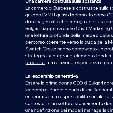
Una carriera costruita sulla sostanza
La carriera di Burdese si costruisce sulla so
gruppo LVMH quasi dieci anni fa come CEO
di managerialità che coniuga apertura crea
Bulgari, dapprima come Chief Marketing O
una lettura profonda della marca e della s
percorso coerente verso la guida della Mai
Swatch Group hanno completato un profilo i
strategica si integrano, elemento fondame
prodotto
, ma relazione, esperienza e pat
La leadership generativa
Essere la prima donna CEO di Bulgari apre u
leadership. Burdese parla di una “leaders
economica, ma responsabilità sociale, soste
contesto. In un settore storicamente domin
una ridefinizione dei modelli manageriali: incl