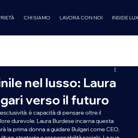
RIETÀ
CHI SIAMO
LAVORA CON NOI
INSIDE LU
URY TRENDS
EVENTS
PORTRAIT
LUXURY REWIND
ile nel lusso: Laura
ari verso il futuro
’esclusività: è capacità di pensare oltre il 
valore durevole. Laura Burdese incarna questa 
 sarà la prima donna a guidare Bulgari come CEO, 
tura, strategia e responsabilità sociale. La sua 