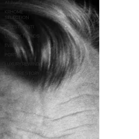
All Posts
KRHOME
SELECTION
INVESTIMENTI
LUXURY TRENDS
EVENTS
PORTRAIT
LUXURY REWIND
CULTURE STORY