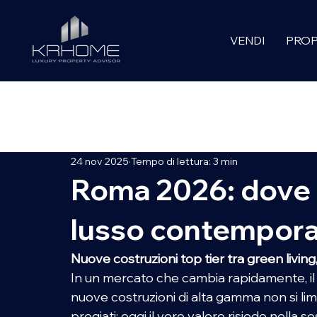
VENDI
PROP
All Posts
KRHOME SELECTION
INVESTIMENTI
LUX
24 nov 2025
Tempo di lettura: 3 min
CULTURE STORY
Roma 2026: dove 
lusso contempor
Nuove costruzioni top tier tra green livin
In un mercato che cambia rapidamente, il c
nuove costruzioni di alta gamma non si limi
pregiati: oggi il vero valore risiede nella so