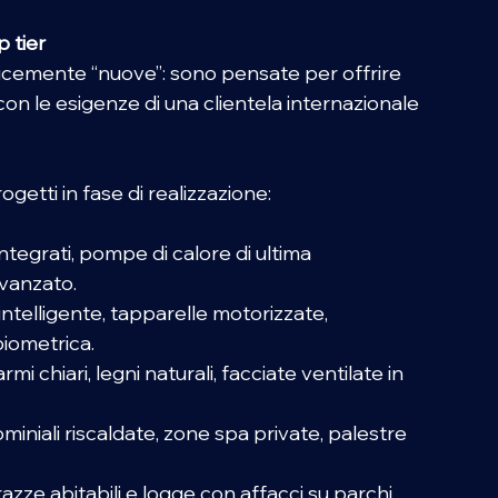
 tier 
emente “nuove”: sono pensate per offrire 
ea con le esigenze di una clientela internazionale 
ogetti in fase di realizzazione: 
i integrati, pompe di calore di ultima 
anzato.  
 intelligente, tapparelle motorizzate, 
iometrica.  
rmi chiari, legni naturali, facciate ventilate in 
 
iniali riscaldate, zone spa private, palestre 
terrazze abitabili e logge con affacci su parchi 