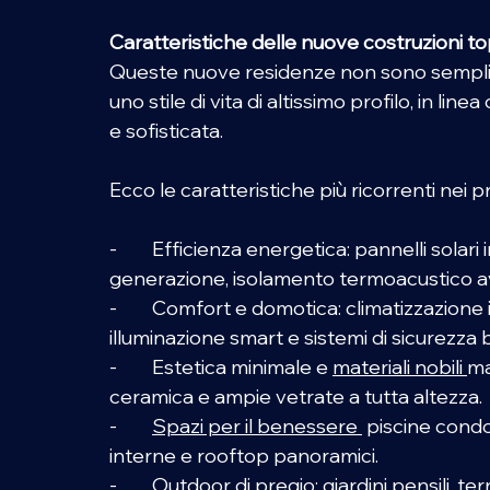
Caratteristiche delle nuove costruzioni top
Queste nuove residenze non sono semplic
uno stile di vita di altissimo profilo, in lin
e sofisticata. 
Ecco le caratteristiche più ricorrenti nei pr
-        Efficienza energetica: pannelli solar
generazione, isolamento termoacustico av
-        Comfort e domotica: climatizzazione
illuminazione smart e sistemi di sicurezza b
-        Estetica minimale e 
materiali nobili
ma
ceramica e ampie vetrate a tutta altezza. 
-   
Spazi per il benessere 
piscine condom
interne e rooftop panoramici. 
-        Outdoor di pregio: giardini pensili, 