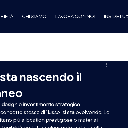
RIETÀ
CHI SIAMO
LAVORA CON NOI
INSIDE LU
URY TRENDS
EVENTS
PORTRAIT
LUXURY REWIND
sta nascendo il
aneo
g, design e investimento strategico 
oncetto stesso di “lusso” si sta evolvendo. Le 
tano più a location prestigiose o materiali 
stenibilità, nella tecnologia integrata e nella 