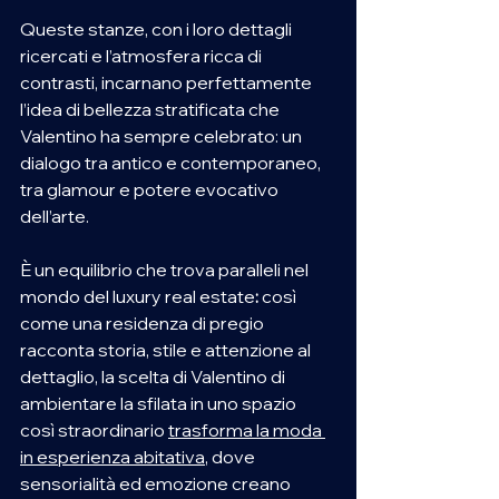
Queste stanze, con i loro dettagli 
ricercati e l’atmosfera ricca di 
contrasti, incarnano perfettamente 
l’idea di bellezza stratificata che 
Valentino ha sempre celebrato: un 
dialogo tra antico e contemporaneo, 
tra glamour e potere evocativo 
dell’arte.
È un equilibrio che trova paralleli nel 
mondo del luxury real estate
:
 così 
come una residenza di pregio 
racconta storia, stile e attenzione al 
dettaglio, la scelta di Valentino di 
ambientare la sfilata in uno spazio 
così straordinario 
trasforma la moda 
in esperienza abitativa
, dove 
sensorialità ed emozione creano 