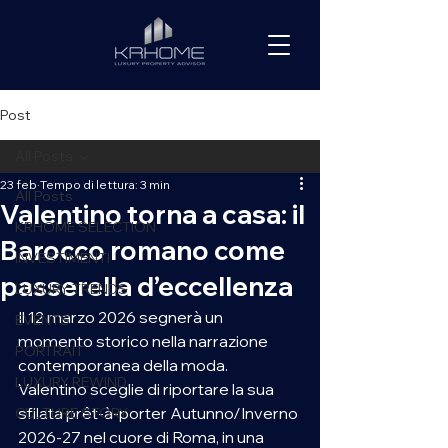
Post
All Posts
23 feb
Tempo di lettura: 3 min
All Posts
Valentino torna a casa: il
KRHOME SELECTION
Barocco romano come
INVESTIMENTI
passerella d’eccellenza
LUXURY TRENDS
Il 12 marzo 2026 segnerà un 
EVENTS
momento storico nella narrazione 
PORTRAIT
contemporanea della moda. 
LUXURY REWIND
Valentino sceglie di riportare la sua 
sfilata prêt-à-porter Autunno/Inverno 
CULTURE STORY
2026-27 nel cuore di Roma, in una 